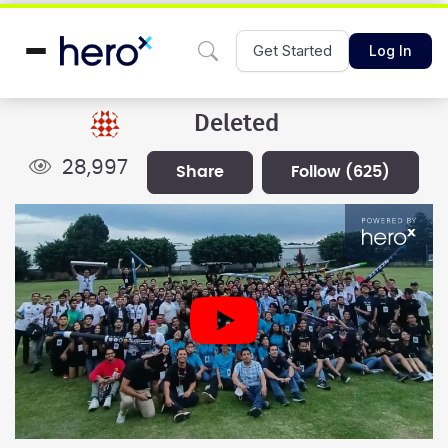
Get Started
Log In
Deleted
28,997
share
follow
(625)